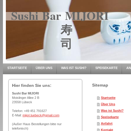
Sushi Bar MIJORI
寿
司
STARTSEITE
ÜBER UNS
WAS IST SUSHI?
SPEISEKARTE
AN
Sitemap
Hier finden Sie uns:
Sushi Bar MIJORI
Moislinger Allee 2 B
Startseite
23558 Lübeck
Über Uns
Was ist Sushi?
Telefon: +49 451 791627
E-Mail:
mijori.luebeck@gmail.com
Speisekarte
Anfahrt
(Außer Haus Bestellungen bitte nur
telefonisch)
Kontakt